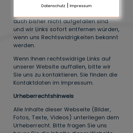
|
rechtswidriger Tätigkeiten hatten und
Datenschutz
Impressum
haben, uns solche Rechtswidrigkeiten
auch bisher nicht aufgefallen sind
und wir Links sofort entfernen würden,
wenn uns Rechtswidrigkeiten bekannt
werden.
Wenn Ihnen rechtswidrige Links auf
unserer Website auffallen, bitte wir
Sie uns zu kontaktieren. Sie finden die
Kontaktdaten im Impressum.
Urheberrechtshinweis
Alle Inhalte dieser Webseite (Bilder,
Fotos, Texte, Videos) unterliegen dem
Urheberrecht. Bitte fragen Sie uns