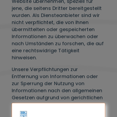
Website übernehmen, speziell für
jene, die seitens Dritter bereitgestellt
wurden. Als Diensteanbieter sind wir
nicht verpflichtet, die von Ihnen
übermittelten oder gespeicherten
Informationen zu überwachen oder
nach Umständen zu forschen, die auf
eine rechtswidrige Tätigkeit
hinweisen.
Unsere Verpflichtungen zur
Entfernung von Informationen oder
zur Sperrung der Nutzung von
Informationen nach den allgemeinen
Gesetzen aufgrund von gerichtlichen
oder behördlichen Anordnungen
bleiben auch im Falle unserer