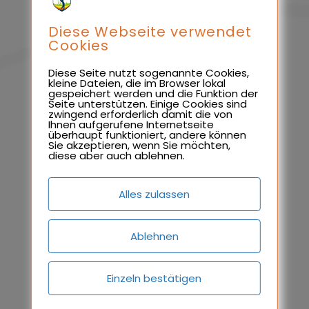
Nichtverantwortlichkeit davon
unberührt.
Diese Webseite verwendet
Cookies
Sollten Ihnen problematische oder
rechtswidrige Inhalte auffallen, bitte
Diese Seite nutzt sogenannte Cookies,
kleine Dateien, die im Browser lokal
wir Sie uns umgehend zu
gespeichert werden und die Funktion der
Seite unterstützen. Einige Cookies sind
kontaktieren, damit wir die
zwingend erforderlich damit die von
Ihnen aufgerufene Internetseite
rechtswidrigen Inhalte entfernen
überhaupt funktioniert, andere können
Sie akzeptieren, wenn Sie möchten,
können. Sie finden die Kontaktdaten
diese aber auch ablehnen.
im Impressum.
Alles zulassen
Haftung für Links auf dieser Website
Unsere Website enthält Links zu
Ablehnen
anderen Websites für deren Inhalt wir
nicht verantwortlich sind. Haftung für
Einzeln bestätigen
verlinkte Websites besteht für uns
nicht, da wir keine Kenntnis